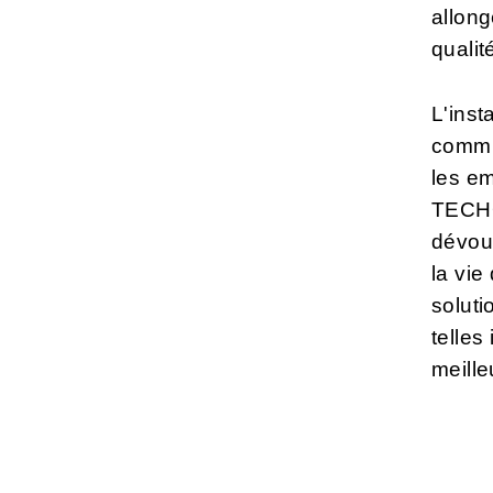
allong
qualit
L'inst
commun
les e
TECHO.
dévoue
la vie
soluti
telles
meille