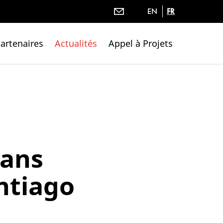
EN
FR
artenaires
Actualités
Appel à Projets
xans
antiago