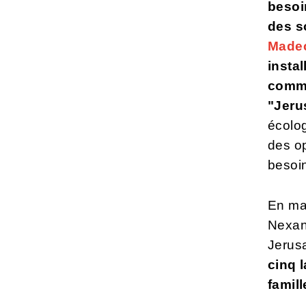
besoi
des s
Made
insta
commu
"Jeru
écolog
des op
besoi
En ma
Nexans
Jerusa
cinq 
famill