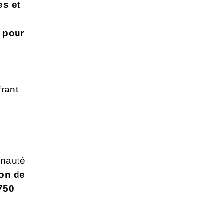
es et
pour
frant
unauté
ion de
750