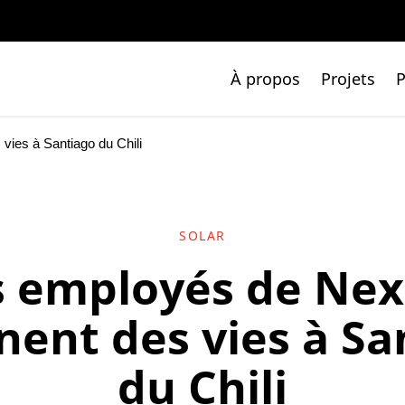
À propos
Projets
P
vies à Santiago du Chili
SOLAR
 employés de Ne
nent des vies à S
du Chili