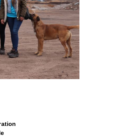
ration
le