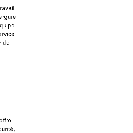
ravail
vergure
équipe
ervice
e de
e
offre
urité,