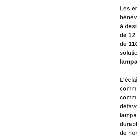
Les e
bénévo
à des
de 12
de
11
soluti
lampad
L'écla
commun
comme
défavo
lampad
durabl
de nom