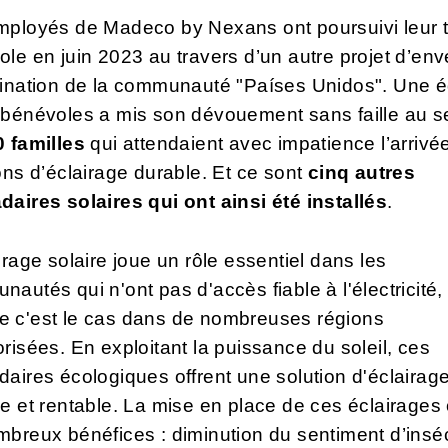
mployés de Madeco by Nexans ont poursuivi leur t
le en juin 2023 au travers d’un autre projet d’en
tination de la communauté "Países Unidos". Une 
 bénévoles a mis son dévouement sans faille au s
0 familles
qui attendaient avec impatience l’arrivé
ons d’éclairage durable. Et ce sont
cinq autres
aires solaires qui ont ainsi été installés
.
irage solaire joue un rôle essentiel dans les
autés qui n'ont pas d'accès fiable à l'électricité,
 c'est le cas dans de nombreuses régions
risées. En exploitant la puissance du soleil, ces
aires écologiques offrent une solution d'éclairag
e et rentable. La mise en place de ces éclairages 
breux bénéfices : diminution du sentiment d’inséc