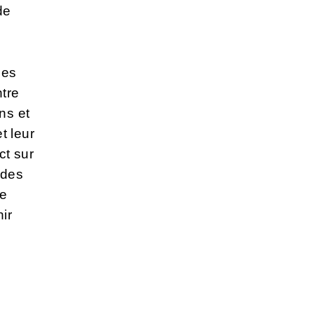
de
ces
ntre
ns et
t leur
ct sur
 des
de
ir